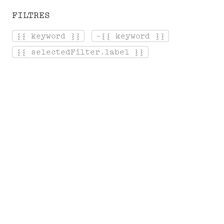
FILTRES
[ Menu ]
{{ keyword }}
-{{ keyword }}
Se connecter
Panier
{{ selectedFilter.label }}
Accueil
Galerie
L
E
S
T
I
R
A
G
E
S
Des tirages d'exception des
photographies de Serge Gainsbourg en