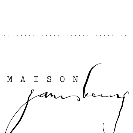
ses albums les plus iconiques.
Limité à seulement 50 exemplaires, ce
tirage numéroté est vendu dans un cadre en
bois et positionné entre deux plaques en
verre acrylique pour une meilleure
conservation. De haute qualité
professionnelle, l'impression a été signée
de la main de Tony Frank spécialement pour
la Maison Gainsbourg.
En raison de son caractère exceptionnel et
de sa fragilité, les délais de livraison
du tirage peuvent être supérieurs à 15
jours