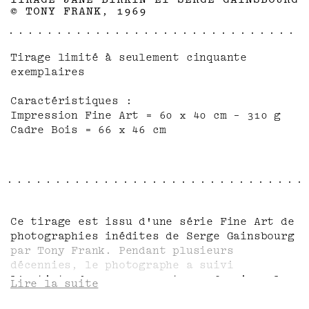
© TONY FRANK, 1969
Tirage limité à seulement cinquante
exemplaires
Caractéristiques :
Impression Fine Art = 60 x 40 cm - 310 g
Cadre Bois = 66 x 46 cm
Ce tirage est issu d'une série Fine Art de
photographies inédites de Serge Gainsbourg
par Tony Frank. Pendant plusieurs
décennies, le photographe a suivi
l'artiste dans ses moments professionnels
Lire la suite
et intimes, de sa vie de famille au 5 bis
rue de Verneuil jusqu'aux couvertures de