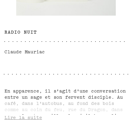
RADIO NUIT
Claude Mauriac
En apparence, il s'agit d'une conversation
entre un sage et son fervent disciple. Au
café, dans l'autobus, au fond des bois
comme au coin du feu, rue du Dragon, dans
son salon tranquille, le vieil homme livre
Lire la suite
au plus jeune sa connaissance du monde et
des idées, à la lumière contrastée de