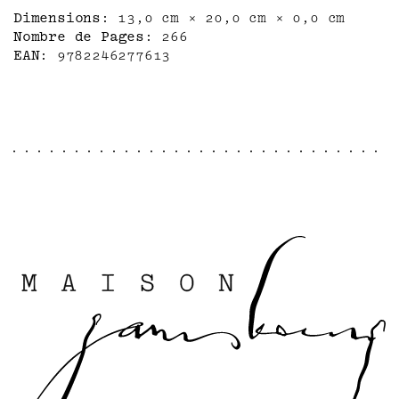
Proust, de Gombrowicz, de Diderot, de
Dimensions
13,0 cm × 20,0 cm × 0,0 cm
Clavel, d'Héraclite, festival de culture
Nombre de Pages
266
et d'agilité intellectuelle. Mais cette
EAN
9782246277613
passionnante rêverie de deux esprits
complices autour d'un guignolet-kirsch ne
débouche pas, comme on le croirait, sur un
essai de métaphysique.
Chargé d'histoire et d'espérance, le
présent y fait irruption avec fracas,
l'autobiographie tente à son tour quelques
pointes, et bientôt le fantastique
s'engouffre dans la brèche. De quelle
planète inconnue émet cette "Radio Nuit"
qui vient soudain fasciner l'auteur et ses
personnages ? De l'au-delà, du hasard ?
Creusant profond l'étrange autant que la
méditation, semblable à lui-même et
cependant si différent, ce Claude Mauriac
inédit révèle un aspect mystérieux de son
talent, porté jusqu'au vertige par une
gravité nouvelle et des rêves