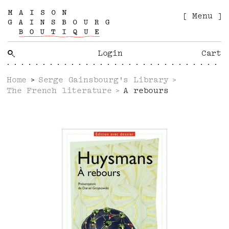
[ Menu ]
Login
Cart
Home
Serge Gainsbourg's Library
The French literature
A rebours