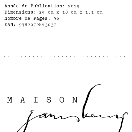
bonne, humble et tyrannique. L'auteur, qui
Année de Publication
2019
est aussi leur petit neveu, est un des
Dimensions
24 cm x 18 cm x 1.1 cm
rares à leur rendre visite.
Nombre de Pages
96
Mêlant ses manuscrits à ses photos, Hervé
EAN
9782072843037
Guibert a composé un livre entièrement mis
en scène par ses soins. Le résultat en est
unique. Un tombeau pour deux vivantes pas
dupes qui le remercièrent d'avoir «tiré de
[leur] obscurité ce livre trop brillant
pour [leur] modestie».
Un dossier comportant témoignages,
documents et photos inédits complète cette
nouvelle édition.