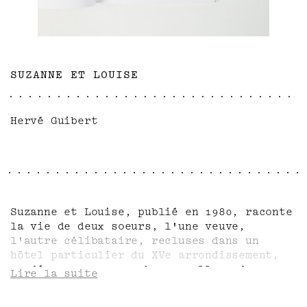
SUZANNE ET LOUISE
Hervé Guibert
Suzanne et Louise, publié en 1980, raconte
la vie de deux soeurs, l'une veuve,
l'autre célibataire, recluses dans un
hôtel particulier du XVe arrondissement,
gardées par un gros berger allemand.
Lire la suite
Suzanne tient les cordons de la bourse.
Louise, ancienne carmélite, lui sert de