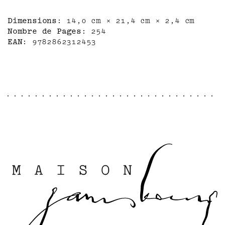
depuis une quarantaine d'années en édition
courante. Certains ont reproché à cette
Dimensions
14,0 cm × 21,4 cm × 2,4 cm
Histoire de donner une fin anticipée au
Nombre de Pages
254
mouvement. Mais paradoxalement, elle a
EAN
9782862312453
servi, après guerre, pendant une vingtaine
d'années, de point d'appui à une
résurgence du mouvement surréaliste en
France, avec le ralliement d'une nouvelle
génération autour de la personnalité de
Breton.
Alain Joubert, qui milite aujourd'hui pour
un "Grand Surréalisme" en faisait partie.
Il ajoute aujourd'hui une postface à cette
présente réédition.