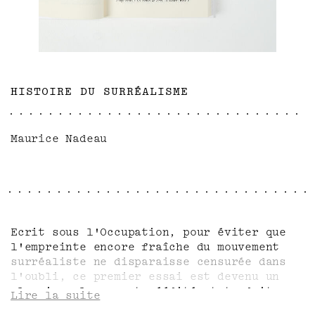
HISTOIRE DU SURRÉALISME
Maurice Nadeau
Ecrit sous l'Occupation, pour éviter que
l'empreinte encore fraîche du mouvement
surréaliste ne disparaisse censurée dans
l'oubli, ce premier essai est devenu un
classique largement réédité et traduit.
Lire la suite
Publié en poche, il manquait cependant