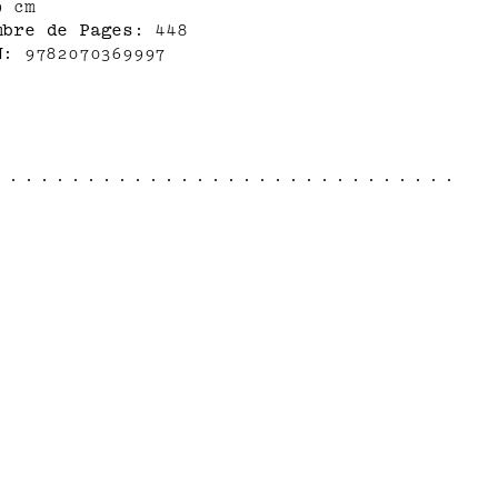
9 cm
mbre de Pages
448
N
9782070369997