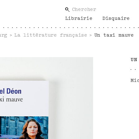
Chercher
Librairie
Disquaire
urg
La littérature française
Un taxi mauve
UN
Mi