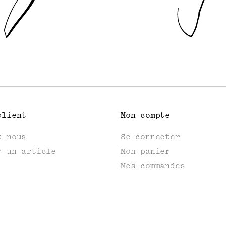
client
Mon compte
z-nous
Se connecter
r un article
Mon panier
Mes commandes