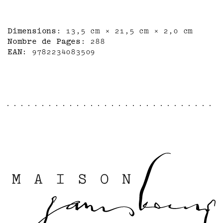
attentive. Quand elle apprend que son
frère se marie et quitte la ville, c'en
est trop : elle aussi partira pour
Dimensions
13,5 cm × 21,5 cm × 2,0 cm
toujours. Elle ne sera plus enfermée dans
Nombre de Pages
288
cette cuisine aux odeurs aigres, plongée
EAN
9782234083509
dans cette chaleur suffocante, à attendre
que le temps veuille bien s'écouler.
Carson McCullers nous immerge ici dans les
sensations déroutantes et aiguës de
l'adolescence, et réussit un tour de force
en nous replongeant dans cet état à la
fois si douloureux et si excitant.