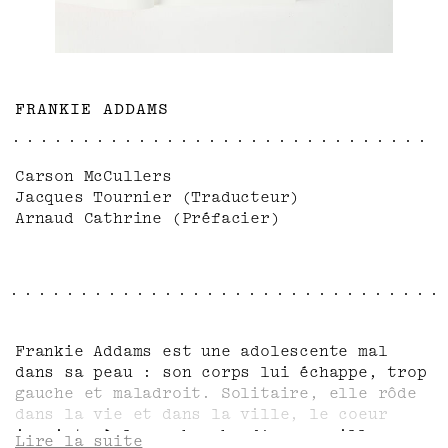
FRANKIE ADDAMS
Carson McCullers
Jacques Tournier (Traducteur)
Arnaud Cathrine (Préfacier)
Frankie Addams est une adolescente mal
dans sa peau : son corps lui échappe, trop
gauche et maladroit. Solitaire, elle rôde
dans la vie et dans la ville, le coeur
inquiet, à la recherche d'une oreille
Lire la suite